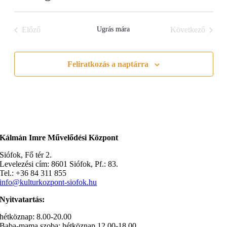
Select
date.
Előző
Ugrás mára
Következő
Feliratkozás a naptárra
Kálmán Imre Művelődési Központ
Siófok, Fő tér 2.
Levelezési cím: 8601 Siófok, Pf.: 83.
Tel.: +36 84 311 855
info@kulturkozpont-siofok.hu
Nyitvatartás:
hétköznap: 8.00-20.00
Baba-mama szoba: hétköznap 12.00-18.00