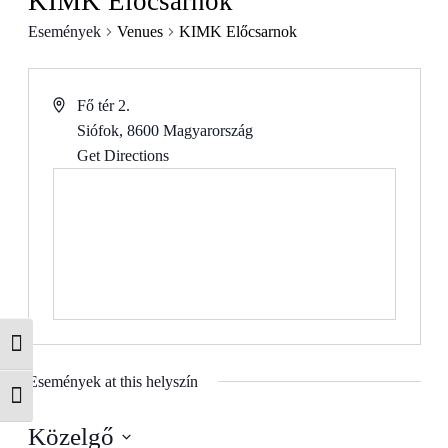
KIMK Előcsarnok
Események
Venues
KIMK Előcsarnok
Fő tér 2.
Siófok
,
8600
Magyarország
Get Directions
Nagy kontraszt váltása
Események at this helyszín
Betűméret váltása
Közelgő