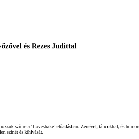
zővel és Rezes Judittal
 hozzuk színre a ‘Loveshake’ előadásban. Zenével, táncokkal, és humo
n színét és kihívását.