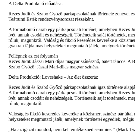
A Delta Produkció előadása.
Rezes Judit és Szabó Győző párkapcsolatának története zenével és t
Teátrumi Esték rendezvénysorozat részeként.
A formabontó darab egy párkapcsolati történet, amelyben Rezes Ju
ívét, annak csodáit és nehézségeit. Történeteik saját történetek, m
róluk, magunkról. Valóság és fikció keserédes keveréke a közismert
gyakran fájdalmas helyzeteket megmutató játék, amelynek történe
Fellépnek az est folyamán
Rezes Judit: Jászai Mari-díjas magyar színésznő, balett-táncos. A 
Szabó Győző: Jászai Mari-díjas magyar színész
Delta Produkció: Loveshake – Az élet összeráz
Rezes Judit és Szabó Győző párkapcsolatának igaz története alapján
A formabontó darab egy párkapcsolati történet, amelyben Rezes Ju
ívét, annak csodáit és nehézségeit. Történeteik saját történetek, m
róluk, magunkról.
Valóság és fikció keserédes keveréke a közismert színész pár által
helyzeteket megmutató játék, amelynek történetei egyediek, mégi
„Ha az igazat mondod, nem kell emlékezned semmire. ” (Mark Tw