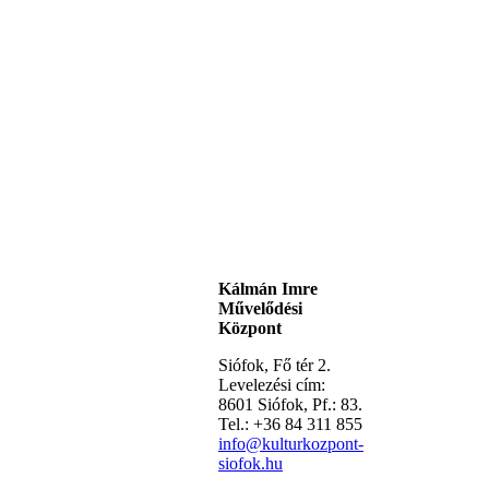
Kálmán Imre
Művelődési
Központ
Siófok, Fő tér 2.
Levelezési cím:
8601 Siófok, Pf.: 83.
Tel.: +36 84 311 855
info@kulturkozpont-
siofok.hu