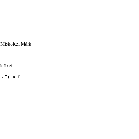
 Miskolczi Márk
ődőket.
s.” (Judit)