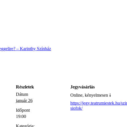
ggelire? – Karinthy Színház
Részletek
Jegyvásárlás
Dátum
Online, kényelmesen 🠗
január 26
https://jegy.teatrumiestek.hu/sz
siofok/
Időpont
19:00
Kategória: