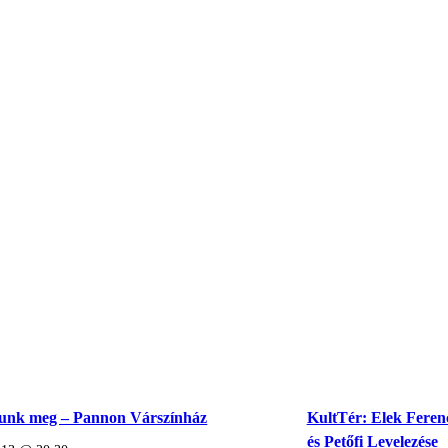
lunk meg – Pannon Várszínház
KultTér: Elek Feren
és Petőfi Levelezése