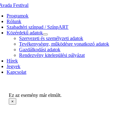
Kihagyás
Programok
Rólunk
Szabadtéri színpad / SzínpART
Közérdekű adatok
Szervezeti és személyzeti adatok
Tevékenységre, működésre vonatkozó adatok
Gazdálkodási adatok
Rendezvény kitelepülési pályázat
Hírek
Jegyek
Kapcsolat
Ez az esemény már elmúlt.
×