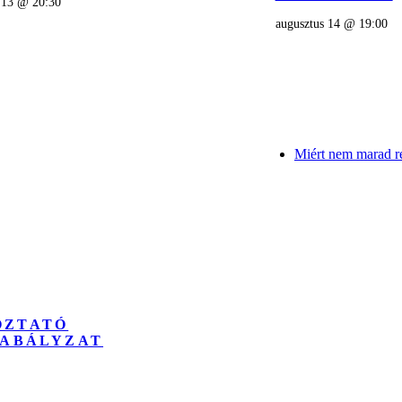
 13 @ 20:30
augusztus 14 @ 19:00
Miért nem marad re
OZTATÓ
ZABÁLYZAT