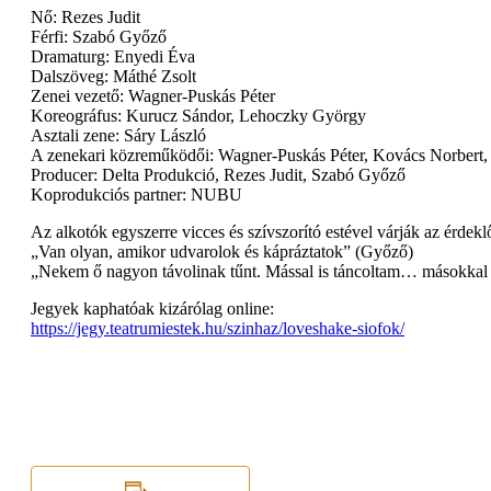
Nő: Rezes Judit
Férfi: Szabó Győző
Dramaturg: Enyedi Éva
Dalszöveg: Máthé Zsolt
Zenei vezető: Wagner-Puskás Péter
Koreográfus: Kurucz Sándor, Lehoczky György
Asztali zene: Sáry László
A zenekari közreműködői: Wagner-Puskás Péter, Kovács Norbert,
Producer: Delta Produkció, Rezes Judit, Szabó Győző
Koprodukciós partner: NUBU
Az alkotók egyszerre vicces és szívszorító estével várják az érdekl
„Van olyan, amikor udvarolok és kápráztatok” (Győző)
„Nekem ő nagyon távolinak tűnt. Mással is táncoltam… másokkal i
Jegyek kaphatóak kizárólag online:
https://jegy.teatrumiestek.hu/szinhaz/loveshake-siofok/