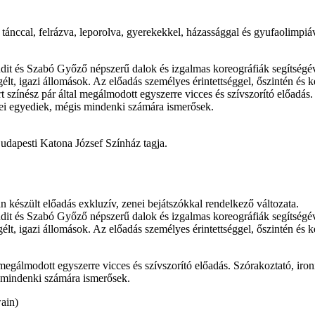
ánccal, felrázva, leporolva, gyerekekkel, házassággal és gyufaolimpiáv
dit és Szabó Győző népszerű dalok és izgalmas koreográfiák segítségé
egélt, igazi állomások. Az előadás személyes érintettséggel, őszintén é
 színész pár által megálmodott egyszerre vicces és szívszorító előadás.
tei egyediek, mégis mindenki számára ismerősek.
Budapesti Katona József Színház tagja.
 készült előadás exkluzív, zenei bejátszókkal rendelkező változata.
dit és Szabó Győző népszerű dalok és izgalmas koreográfiák segítségé
egélt, igazi állomások. Az előadás személyes érintettséggel, őszintén é
 megálmodott egyszerre vicces és szívszorító előadás. Szórakoztató, iro
s mindenki számára ismerősek.
ain)