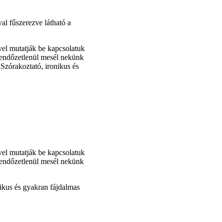
al fűszerezve látható a
vel mutatják be kapcsolatuk
s kendőzetlenül mesél nekünk
 Szórakoztató, ironikus és
vel mutatják be kapcsolatuk
s kendőzetlenül mesél nekünk
nikus és gyakran fájdalmas