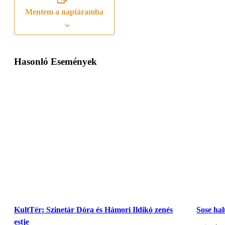
Mentem a naptáramba
Hasonló Események
KultTér: Szinetár Dóra és Hámori Ildikó zenés
Sose ha
estje