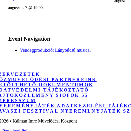
augusztus
augusztus 7 @ 19:00
Event Navigation
Vendégprodukció: Lánybúcsú musical
ZERVEZETEK
ÖZMŰVELŐDÉSI PARTNEREINK
ETÖLTHETŐ DOKUMENTUMOK
DATVÉDELMI TÁJÉKOZTATÓ
AJTÓKÖZLEMÉNY SIÓFOK 55
MPRESSZUM
YEREMÉNYJÁTÉK ADATKEZELÉSI TÁJÉK
AVASZI FESZTIVÁL NYEREMLNYJÁTÉK S
2026 • Kálmán Imre Művelődési Központ
Page load link