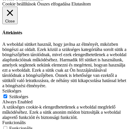
Cookie beállítások
Összes elfogadása
Elutasítom
Close
Áttekintés
A weboldal sütiket használ, hogy javítsa az élményét, miközben
böngészi az oldalt. Ezek közül a szükséges kategóriába sorolt sütik a
böngészőjében tárolódnak, mivel ezek elengedhetetlenek a weboldal
alapfunkcióinak működéséhez. Harmadik fél sütiket is használunk,
amelyek segítenek nekünk elemezni és megérteni, hogyan használja
ezt a weboldalt. Ezek a sütik csak az Ön hozzájárulásával
tárolódnak a böngészőjében. Önnek is lehetősége van ezektől a
sütiktől való leiratkozásra, de néhány süti kikapcsolása hatással lehet
a böngészési élményére.
Szükséges
Szükséges
Always Enabled
A szükséges cookie-k elengedhetetlenek a weboldal megfelelő
működéséhez. Ezek a sütik anonim módon biztosítják a weboldal
alapvető funkcióit és biztonsági funkcióit.
Funkcionális
Funkcionális