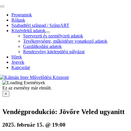
Kihagyás
Toggle
Navigation
Programok
Rólunk
Szabadtéri színpad / SzínpART
Közérdekű adatok
Szervezeti és személyzeti adatok
Tevékenységre, működésre vonatkozó adatok
Gazdálkodási adatok
Rendezvény kitelepülési pályázat
Hírek
Jegyek
Kapcsolat
Ez az esemény már elmúlt.
×
Vendégprodukció: Jövőre Veled ugyanitt
2025. február 15. @ 19:00