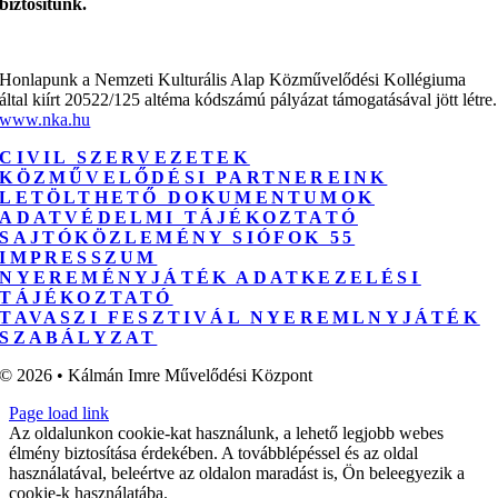
biztosítunk.
Honlapunk a Nemzeti Kulturális Alap Közművelődési Kollégiuma
által kiírt 20522/125 altéma kódszámú pályázat támogatásával jött létre.
www.nka.hu
CIVIL SZERVEZETEK
KÖZMŰVELŐDÉSI PARTNEREINK
LETÖLTHETŐ DOKUMENTUMOK
ADATVÉDELMI TÁJÉKOZTATÓ
SAJTÓKÖZLEMÉNY SIÓFOK 55
IMPRESSZUM
NYEREMÉNYJÁTÉK ADATKEZELÉSI
TÁJÉKOZTATÓ
TAVASZI FESZTIVÁL NYEREMLNYJÁTÉK
SZABÁLYZAT
© 2026 • Kálmán Imre Művelődési Központ
Page load link
Az oldalunkon cookie-kat használunk, a lehető legjobb webes
élmény biztosítása érdekében. A továbblépéssel és az oldal
használatával, beleértve az oldalon maradást is, Ön beleegyezik a
cookie-k használatába.