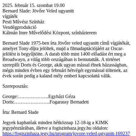
2025. február 15. szombat 19.00
Bernard Slade: Jövőre Veled ugyanitt
vígjáték
Pesti Művész Színház
Vendégprodukció
Kálmán Imre Művelődési Központ, színházterem
Bernard Slade 1975-ben írta Jövőre veled ugyanitt című vígjátékát,
amelyet Tony-díjra jelöltek, majd a filmadaptációjáért az Oscar-
jelölést is begyűjtötte. A darab több mint 1400 előadást ért meg a
Broadwayn, a világ több országában is bemutatták. A történet
szereplői Doris és George, akik ugyan mással élnek házasságban,
mégis minden évben egy februári hétvégét egymással töltenek, az
évek során pedig a kaland mély emberi kapcsolattá válik.
Szereposztás:
George:……………….Egyházi Géza
Doris:………………….Fogarassy Bernadett
Írta: Bernard Slade
Jegyek kaphatóak minden hétköznap 12-18-ig a KIMK
jegypénztárában, illetve a fogiszinhaza.jegy.hu oldalon:
https://fogiszinhaza.jegy.hu/program/jovore-veled-ugyanitt-169237