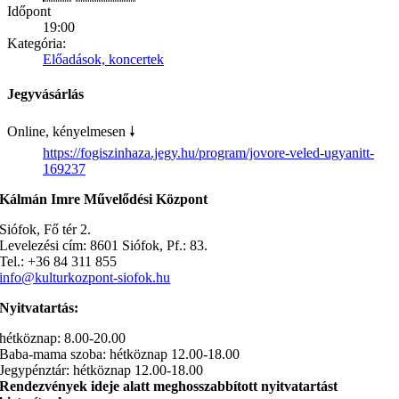
Időpont
19:00
Kategória:
Előadások, koncertek
Jegyvásárlás
Online, kényelmesen 🠗
https://fogiszinhaza.jegy.hu/program/jovore-veled-ugyanitt-
169237
Kálmán Imre Művelődési Központ
Siófok, Fő tér 2.
Levelezési cím: 8601 Siófok, Pf.: 83.
Tel.: +36 84 311 855
info@kulturkozpont-siofok.hu
Nyitvatartás:
hétköznap: 8.00-20.00
Baba-mama szoba: hétköznap 12.00-18.00
Jegypénztár: hétköznap 12.00-18.00
Rendezvények ideje alatt meghosszabbított nyitvatartást