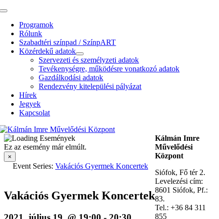
Kihagyás
Toggle
Navigation
Programok
Rólunk
Szabadtéri színpad / SzínpART
Közérdekű adatok
Szervezeti és személyzeti adatok
Tevékenységre, működésre vonatkozó adatok
Gazdálkodási adatok
Rendezvény kitelepülési pályázat
Hírek
Jegyek
Kapcsolat
Kálmán Imre
Ez az esemény már elmúlt.
Művelődési
Központ
×
Event Series:
Vakációs Gyermek Koncertek
Siófok, Fő tér 2.
Levelezési cím:
8601 Siófok, Pf.:
Vakációs Gyermek Koncertek
83.
Tel.: +36 84 311
2021. július 19. @ 19:00
-
20:30
855