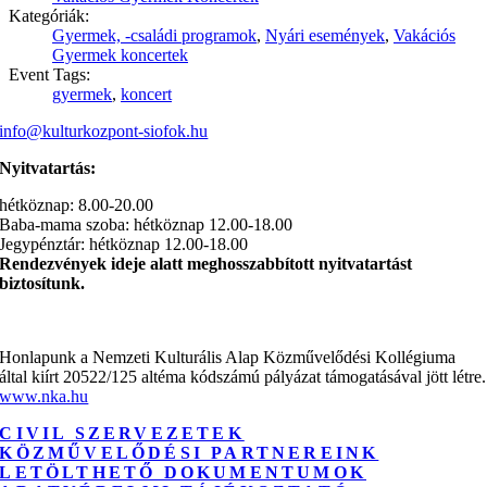
Kategóriák:
Gyermek, -családi programok
,
Nyári események
,
Vakációs
Gyermek koncertek
Event Tags:
gyermek
,
koncert
info@kulturkozpont-siofok.hu
Nyitvatartás:
hétköznap: 8.00-20.00
Baba-mama szoba: hétköznap 12.00-18.00
Jegypénztár: hétköznap 12.00-18.00
Rendezvények ideje alatt meghosszabbított nyitvatartást
biztosítunk.
Honlapunk a Nemzeti Kulturális Alap Közművelődési Kollégiuma
által kiírt 20522/125 altéma kódszámú pályázat támogatásával jött létre.
www.nka.hu
CIVIL SZERVEZETEK
KÖZMŰVELŐDÉSI PARTNEREINK
LETÖLTHETŐ DOKUMENTUMOK