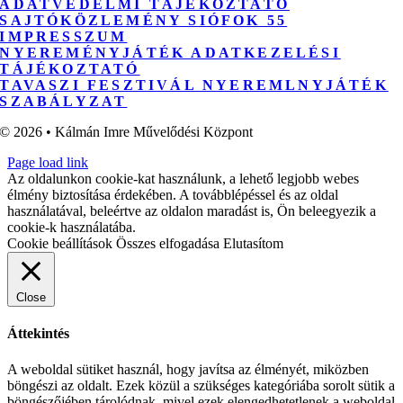
ADATVÉDELMI TÁJÉKOZTATÓ
SAJTÓKÖZLEMÉNY SIÓFOK 55
IMPRESSZUM
NYEREMÉNYJÁTÉK ADATKEZELÉSI
TÁJÉKOZTATÓ
TAVASZI FESZTIVÁL NYEREMLNYJÁTÉK
SZABÁLYZAT
© 2026 • Kálmán Imre Művelődési Központ
Page load link
Az oldalunkon cookie-kat használunk, a lehető legjobb webes
élmény biztosítása érdekében. A továbblépéssel és az oldal
használatával, beleértve az oldalon maradást is, Ön beleegyezik a
cookie-k használatába.
Cookie beállítások
Összes elfogadása
Elutasítom
Close
Áttekintés
A weboldal sütiket használ, hogy javítsa az élményét, miközben
böngészi az oldalt. Ezek közül a szükséges kategóriába sorolt sütik a
böngészőjében tárolódnak, mivel ezek elengedhetetlenek a weboldal