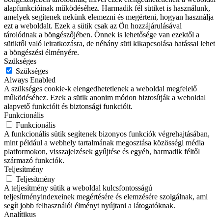
alapfunkcióinak működéséhez. Harmadik fél sütiket is használunk,
amelyek segítenek nekünk elemezni és megérteni, hogyan használja
ezt a weboldalt. Ezek a sütik csak az Ön hozzájárulásával
tárolódnak a böngészőjében. Önnek is lehetősége van ezektől a
sütiktől való leiratkozásra, de néhány süti kikapcsolása hatással lehet
a böngészési élményére.
Szükséges
Szükséges
Always Enabled
A szükséges cookie-k elengedhetetlenek a weboldal megfelelő
működéséhez. Ezek a sütik anonim módon biztosítják a weboldal
alapvető funkcióit és biztonsági funkcióit.
Funkcionális
Funkcionális
A funkcionális sütik segítenek bizonyos funkciók végrehajtásában,
mint például a webhely tartalmának megosztása közösségi média
platformokon, visszajelzések gyűjtése és egyéb, harmadik féltől
származó funkciók.
Teljesítmény
Teljesítmény
A teljesítmény sütik a weboldal kulcsfontosságú
teljesítményindexeinek megértésére és elemzésére szolgálnak, ami
segít jobb felhasználói élményt nyújtani a látogatóknak.
Analítikus