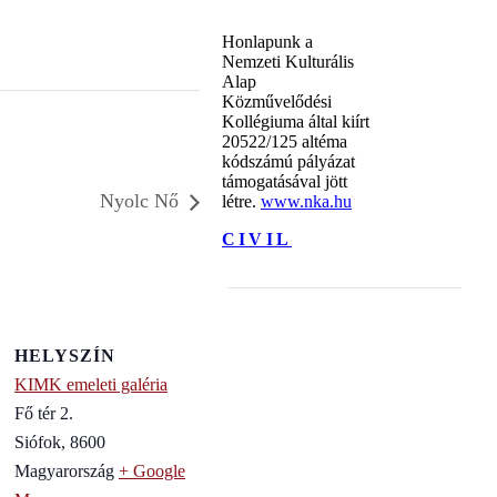
Honlapunk a
Nemzeti Kulturális
Alap
Közművelődési
Kollégiuma által kiírt
20522/125 altéma
kódszámú pályázat
támogatásával jött
Nyolc Nő
létre.
www.nka.hu
CIVIL
HELYSZÍN
KIMK emeleti galéria
Fő tér 2.
Siófok
,
8600
Magyarország
+ Google