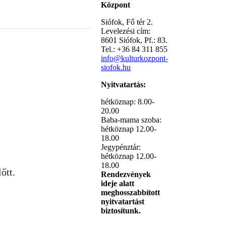
Központ
Siófok, Fő tér 2.
Levelezési cím:
8601 Siófok, Pf.: 83.
Tel.: +36 84 311 855
info@kulturkozpont-
siofok.hu
Nyitvatartás:
hétköznap: 8.00-
20.00
Baba-mama szoba:
hétköznap 12.00-
18.00
Jegypénztár:
hétköznap 12.00-
18.00
őtt.
Rendezvények
ideje alatt
meghosszabbított
nyitvatartást
biztosítunk.