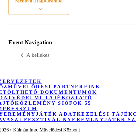
Mentem a naptáramba
Event Navigation
A kellékes
ZERVEZETEK
ÖZMŰVELŐDÉSI PARTNEREINK
ETÖLTHETŐ DOKUMENTUMOK
DATVÉDELMI TÁJÉKOZTATÓ
AJTÓKÖZLEMÉNY SIÓFOK 55
MPRESSZUM
YEREMÉNYJÁTÉK ADATKEZELÉSI TÁJÉK
AVASZI FESZTIVÁL NYEREMLNYJÁTÉK S
2026 • Kálmán Imre Művelődési Központ