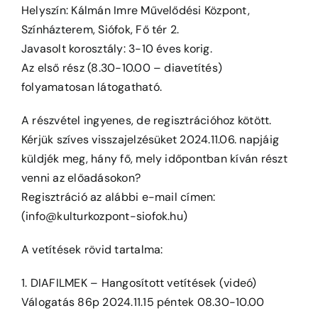
Helyszín: Kálmán Imre Művelődési Központ,
Színházterem, Siófok, Fő tér 2.
Javasolt korosztály: 3-10 éves korig.
Az első rész (8.30-10.00 – diavetítés)
folyamatosan látogatható.
A részvétel ingyenes, de regisztrációhoz kötött.
Kérjük szíves visszajelzésüket 2024.11.06. napjáig
küldjék meg, hány fő, mely időpontban kíván részt
venni az előadásokon?
Regisztráció az alábbi e-mail címen:
(info@kulturkozpont-siofok.hu)
A vetítések rövid tartalma:
1. DIAFILMEK – Hangosított vetítések (videó)
Válogatás 86p 2024.11.15 péntek 08.30-10.00