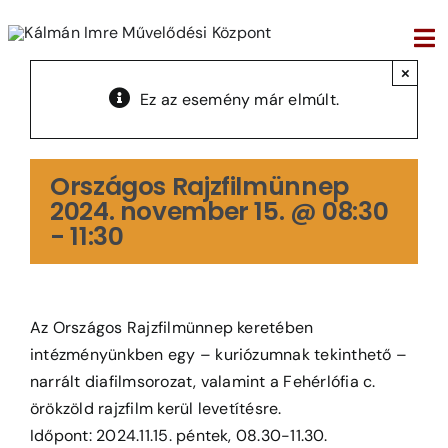
Kihagyás
Tog
×
Nav
Ez az esemény már elmúlt.
Országos Rajzfilmünnep
2024. november 15. @ 08:30
-
11:30
Az Országos Rajzfilmünnep keretében
intézményünkben egy – kuriózumnak tekinthető –
narrált diafilmsorozat, valamint a Fehérlófia c.
örökzöld rajzfilm kerül levetítésre.
Időpont: 2024.11.15. péntek, 08.30-11.30.