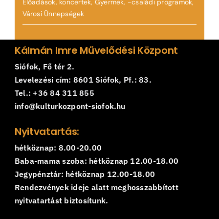
Előadások, koncertek
,
Gyermek, -családi programok
,
Városi Ünnepségek
Kálmán Imre Művelődési Központ
Siófok, Fő tér 2.
Levelezési cím: 8601 Siófok, Pf.: 83.
Tel.: +36 84 311 855
info@kulturkozpont-siofok.hu
Nyitvatartás:
hétköznap: 8.00-20.00
Baba-mama szoba: hétköznap 12.00-18.00
Jegypénztár: hétköznap 12.00-18.00
Rendezvények ideje alatt meghosszabbított
nyitvatartást biztosítunk.