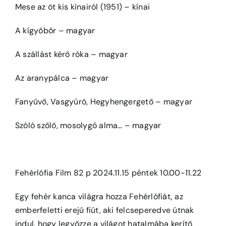
Mese az öt kis kínairól (1951) – kínai
A kígyőbőr – magyar
A szállást kérő róka – magyar
Az aranypálca – magyar
Fanyűvő, Vasgyúró, Hegyhengergető – magyar
Szóló szőlő, mosolygó alma… – magyar
Fehérlófia Film 82 p 2024.11.15 péntek 10.00-11.22
Egy fehér kanca világra hozza Fehérlófiát, az
emberfeletti erejű fiút, aki felcseperedve útnak
indul, hogy legyőzze a világot hatalmába kerítő