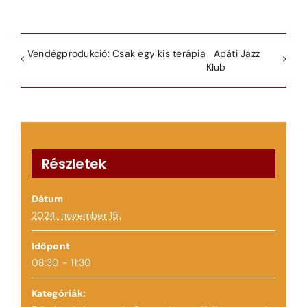
Vendégprodukció: Csak egy kis terápia
Apáti Jazz
Klub
Részletek
Dátum
2024. november 15.
Időpont
08:30 - 11:30
Kategóriák: