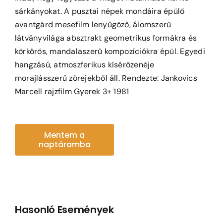
sárkányokat. A pusztai népek mondáira épülő
avantgárd mesefilm lenyűgöző, álomszerű
látványvilága absztrakt geometrikus formákra és
körkörös, mandalaszerű kompozíciókra épül. Egyedi
hangzású, atmoszferikus kísérőzenéje
morajlásszerű zörejekből áll. Rendezte: Jankovics
Marcell rajzfilm Gyerek 3+ 1981
Mentem a
naptáramba
Hasonló Események