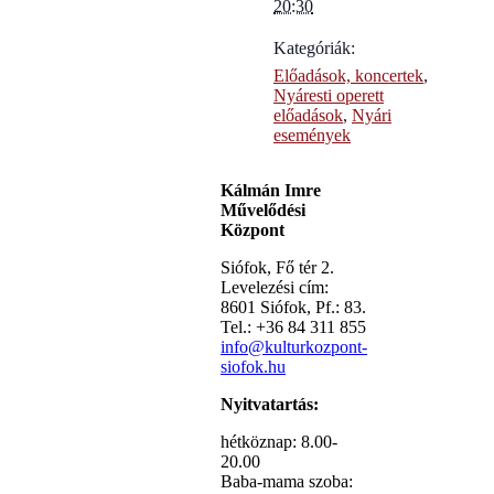
20:30
Kategóriák:
Előadások, koncertek
,
Nyáresti operett
előadások
,
Nyári
események
Kálmán Imre
Művelődési
Központ
Siófok, Fő tér 2.
Levelezési cím:
8601 Siófok, Pf.: 83.
Tel.: +36 84 311 855
info@kulturkozpont-
siofok.hu
Nyitvatartás:
hétköznap: 8.00-
20.00
Baba-mama szoba: