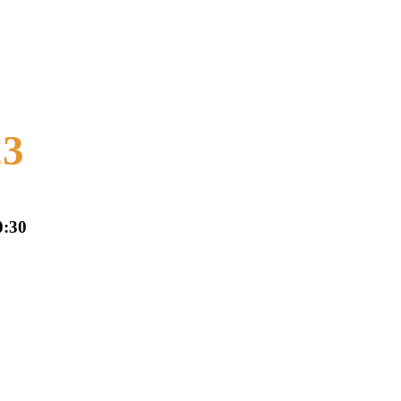
23
0:30