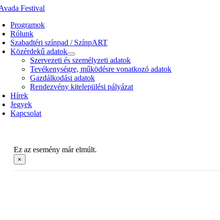
Kihagyás
Programok
Rólunk
Szabadtéri színpad / SzínpART
Közérdekű adatok
Szervezeti és személyzeti adatok
Tevékenységre, működésre vonatkozó adatok
Gazdálkodási adatok
Rendezvény kitelepülési pályázat
Hírek
Jegyek
Kapcsolat
Ez az esemény már elmúlt.
×