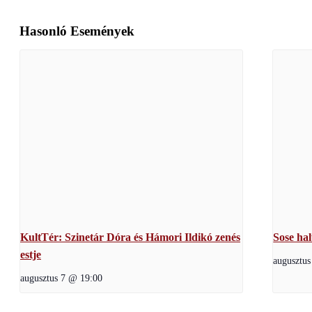
Hasonló Események
KultTér: Szinetár Dóra és Hámori Ildikó zenés
Sose ha
estje
augusztu
augusztus 7 @ 19:00