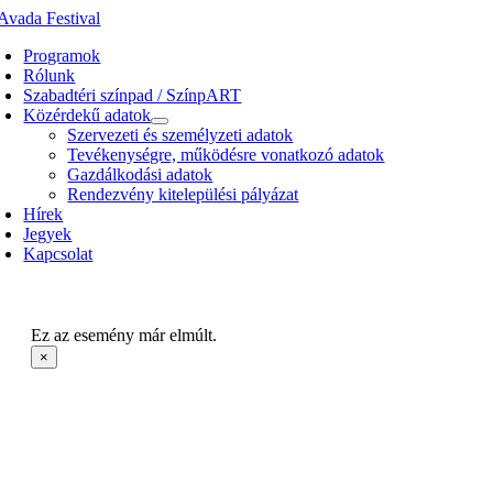
Kihagyás
Programok
Rólunk
Szabadtéri színpad / SzínpART
Közérdekű adatok
Szervezeti és személyzeti adatok
Tevékenységre, működésre vonatkozó adatok
Gazdálkodási adatok
Rendezvény kitelepülési pályázat
Hírek
Jegyek
Kapcsolat
Ez az esemény már elmúlt.
×