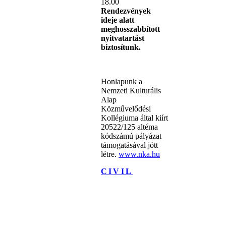
18.00
Rendezvények
ideje alatt
meghosszabbított
nyitvatartást
biztosítunk.
Honlapunk a
Nemzeti Kulturális
Alap
Közművelődési
Kollégiuma által kiírt
20522/125 altéma
kódszámú pályázat
támogatásával jött
létre.
www.nka.hu
CIVIL