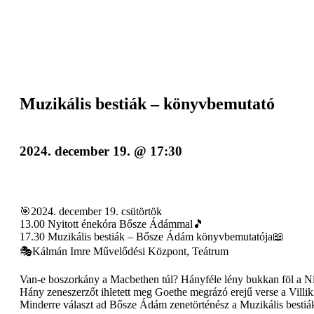
Muzikális bestiák – könyvbemutató
2024. december 19. @ 17:30
🎯2024. december 19. csütörtök
13.00 Nyitott énekóra Bősze Ádámmal🎵
17.30 Muzikális bestiák – Bősze Ádám könyvbemutatója📖
🎭Kálmán Imre Művelődési Központ, Teátrum
Van-e boszorkány a Macbethen túl? Hányféle lény bukkan föl a Nibe
Hány zeneszerzőt ihletett meg Goethe megrázó erejű verse a Villik
Minderre választ ad Bősze Ádám zenetörténész a Muzikális bestiá