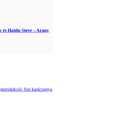
c és Hajdu Steve – Arany
rodukció: Sisi karácsonya