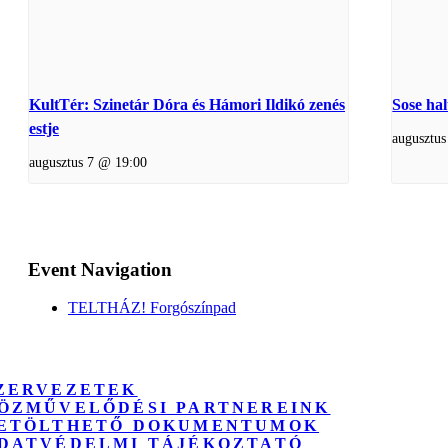
KultTér: Szinetár Dóra és Hámori Ildikó zenés
Sose ha
estje
augusztu
augusztus 7 @ 19:00
Event Navigation
TELTHÁZ! Forgószínpad
ZERVEZETEK
ÖZMŰVELŐDÉSI PARTNEREINK
ETÖLTHETŐ DOKUMENTUMOK
DATVÉDELMI TÁJÉKOZTATÓ