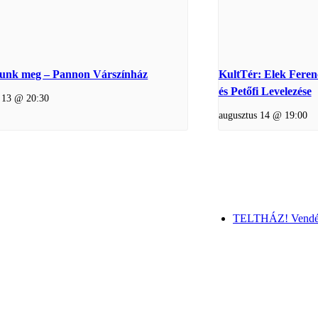
lunk meg – Pannon Várszínház
KultTér: Elek Feren
és Petőfi Levelezése
s 13 @ 20:30
augusztus 14 @ 19:00
TELTHÁZ! Vendégp