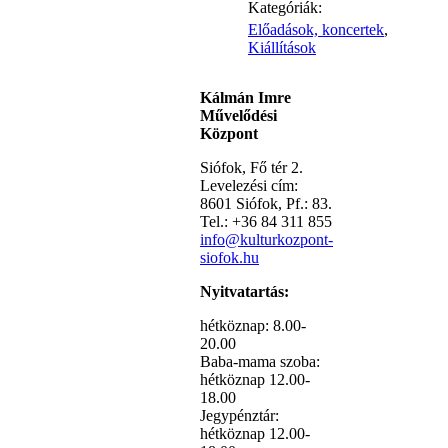
Kategóriák:
Előadások, koncertek
,
Kiállítások
Kálmán Imre
Művelődési
Központ
Siófok, Fő tér 2.
Levelezési cím:
8601 Siófok, Pf.: 83.
Tel.: +36 84 311 855
info@kulturkozpont-
siofok.hu
Nyitvatartás:
hétköznap: 8.00-
20.00
Baba-mama szoba:
hétköznap 12.00-
18.00
Jegypénztár:
hétköznap 12.00-