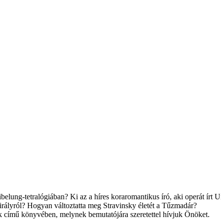
lung-tetralógiában? Ki az a híres koraromantikus író, aki operát írt Un
irályról? Hogyan változtatta meg Stravinsky életét a Tűzmadár?
k című könyvében, melynek bemutatójára szeretettel hívjuk Önöket.