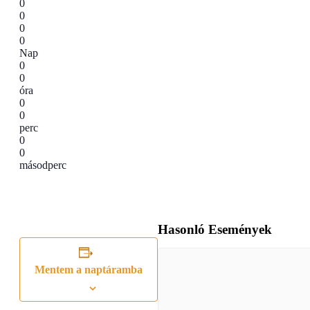
0
0
0
0
Nap
0
0
óra
0
0
perc
0
0
másodperc
Hasonló Események
Mentem a naptáramba