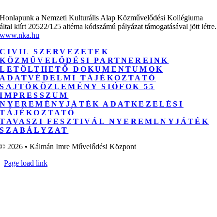
Honlapunk a Nemzeti Kulturális Alap Közművelődési Kollégiuma
által kiírt 20522/125 altéma kódszámú pályázat támogatásával jött létre.
www.nka.hu
CIVIL SZERVEZETEK
KÖZMŰVELŐDÉSI PARTNEREINK
LETÖLTHETŐ DOKUMENTUMOK
ADATVÉDELMI TÁJÉKOZTATÓ
SAJTÓKÖZLEMÉNY SIÓFOK 55
IMPRESSZUM
NYEREMÉNYJÁTÉK ADATKEZELÉSI
TÁJÉKOZTATÓ
TAVASZI FESZTIVÁL NYEREMLNYJÁTÉK
SZABÁLYZAT
© 2026 • Kálmán Imre Művelődési Központ
Page load link
Go
to
Top