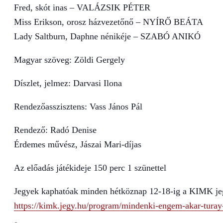
Fred, skót inas – VALÁZSIK PÉTER
Miss Erikson, orosz házvezetőnő – NYÍRŐ BEÁTA
Lady Saltburn, Daphne nénikéje – SZABÓ ANIKÓ
Magyar szöveg: Zöldi Gergely
Díszlet, jelmez: Darvasi Ilona
Rendezőasszisztens: Vass János Pál
Rendező: Radó Denise
Érdemes művész, Jászai Mari-díjas
Az előadás játékideje 150 perc 1 szünettel
Jegyek kaphatóak minden hétköznap 12-18-ig a KIMK jegy
https://kimk.jegy.hu/program/mindenki-engem-akar-turay