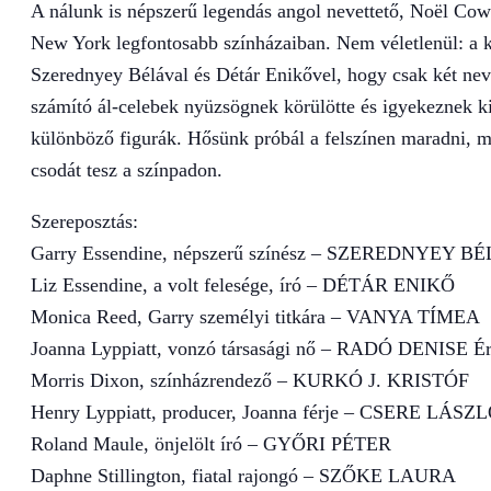
A nálunk is népszerű legendás angol nevettető, Noël Cow
New York legfontosabb színházaiban. Nem véletlenül: a k
Szerednyey Bélával és Détár Enikővel, hogy csak két neve
számító ál-celebek nyüzsögnek körülötte és igyekeznek ki
különböző figurák. Hősünk próbál a felszínen maradni, m
csodát tesz a színpadon.
Szereposztás:
Garry Essendine, népszerű színész – SZEREDNYEY BÉLA
Liz Essendine, a volt felesége, író – DÉTÁR ENIKŐ
Monica Reed, Garry személyi titkára – VANYA TÍMEA
Joanna Lyppiatt, vonzó társasági nő – RADÓ DENISE Ér
Morris Dixon, színházrendező – KURKÓ J. KRISTÓF
Henry Lyppiatt, producer, Joanna férje – CSERE LÁSZL
Roland Maule, önjelölt író – GYŐRI PÉTER
Daphne Stillington, fiatal rajongó – SZŐKE LAURA