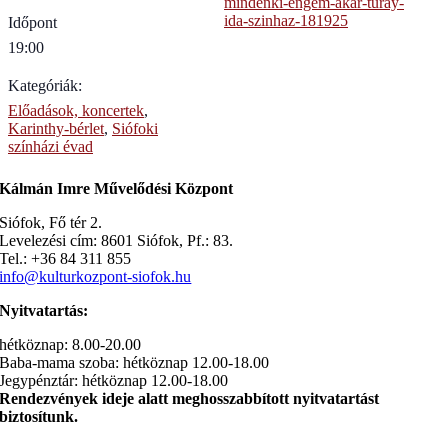
mindenki-engem-akar-turay-
ida-szinhaz-181925
Időpont
19:00
Kategóriák:
Előadások, koncertek
,
Karinthy-bérlet
,
Siófoki
színházi évad
Kálmán Imre Művelődési Központ
Siófok, Fő tér 2.
Levelezési cím: 8601 Siófok, Pf.: 83.
Tel.: +36 84 311 855
info@kulturkozpont-siofok.hu
Nyitvatartás:
hétköznap: 8.00-20.00
Baba-mama szoba: hétköznap 12.00-18.00
Jegypénztár: hétköznap 12.00-18.00
Rendezvények ideje alatt meghosszabbított nyitvatartást
biztosítunk.