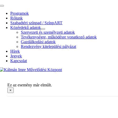
Kihagyás
Toggle
Navigation
Programok
Rólunk
Szabadtéri színpad / SzínpART
Közérdekű adatok
Szervezeti és személyzeti adatok
Tevékenységre, működésre vonatkozó adatok
Gazdálkodási adatok
Rendezvény kitelepülési pályázat
Hírek
Jegyek
Kapcsolat
Ez az esemény már elmúlt.
×