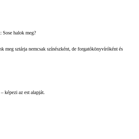
el: Sose halok meg?
unk meg sztárja nemcsak színészként, de forgatókönyvíróként és
képezi az est alapját.