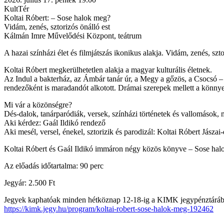
KultTér
Koltai Róbert: – Sose halok meg?
Vidám, zenés, sztorizós önálló est
Kálmán Imre Művelődési Központ, teátrum
A hazai színházi élet és filmjátszás ikonikus alakja. Vidám, zenés, sz
Koltai Róbert megkerülhetetlen alakja a magyar kulturális életnek.
Az Indul a bakterház, az Ámbár tanár úr, a Megy a gőzös, a Csocsó – 
rendezőként is maradandót alkotott. Drámai szerepek mellett a könnyed d
Mi vár a közönségre?
Dés-dalok, tanárparódiák, versek, színházi történetek és vallomások,
Aki kérdez: Gaál Ildikó rendező
Aki mesél, versel, énekel, sztorizik és parodizál: Koltai Róbert Jásza
Koltai Róbert és Gaál Ildikó immáron négy közös könyve – Sose halo
Az előadás időtartalma: 90 perc
Jegyár: 2.500 Ft
Jegyek kaphatóak minden hétköznap 12-18-ig a KIMK jegypénztárában
https://kimk.jegy.hu/program/koltai-robert-sose-halok-meg-192462