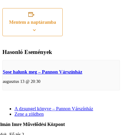
Mentem a naptáramba
Hasonló Események
Sose halunk meg – Pannon Várszínház
augusztus 13 @ 20:30
A dzsungel könyve – Pannon Várszínház
Zene a zöldben
lmán Imre Művelődési Központ
fok, Fő tér 2.