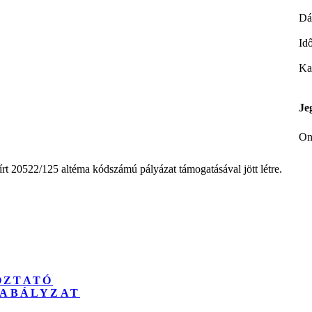
Dá
Id
Ka
Je
On
t 20522/125 altéma kódszámú pályázat támogatásával jött létre.
OZTATÓ
ZABÁLYZAT