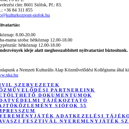
velezési cím: 8601 Siófok, Pf.: 83.
l.: +36 84 311 855
fo@kulturkozpont-siofok.hu
itvatartás:
tköznap: 8.00-20.00
ba-mama szoba: hétköznap 12.00-18.00
gypénztár: hétköznap 12.00-18.00
ndezvények ideje alatt meghosszabbított nyitvatartást biztosítunk.
nlapunk a Nemzeti Kulturális Alap Közművelődési Kollégiuma által kiír
w.nka.hu
IVIL SZERVEZETEK
ÖZMŰVELŐDÉSI PARTNEREINK
ETÖLTHETŐ DOKUMENTUMOK
DATVÉDELMI TÁJÉKOZTATÓ
AJTÓKÖZLEMÉNY SIÓFOK 55
MPRESSZUM
YEREMÉNYJÁTÉK ADATKEZELÉSI TÁJÉK
AVASZI FESZTIVÁL NYEREMLNYJÁTÉK S