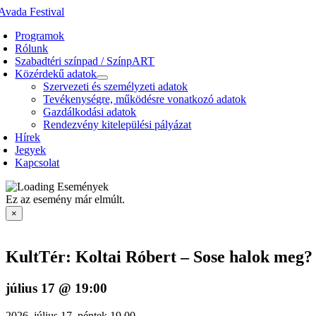
Kihagyás
Programok
Rólunk
Szabadtéri színpad / SzínpART
Közérdekű adatok
Szervezeti és személyzeti adatok
Tevékenységre, működésre vonatkozó adatok
Gazdálkodási adatok
Rendezvény kitelepülési pályázat
Hírek
Jegyek
Kapcsolat
Ez az esemény már elmúlt.
×
KultTér: Koltai Róbert – Sose halok meg?
július 17 @ 19:00
2026. július 17. péntek 19.00