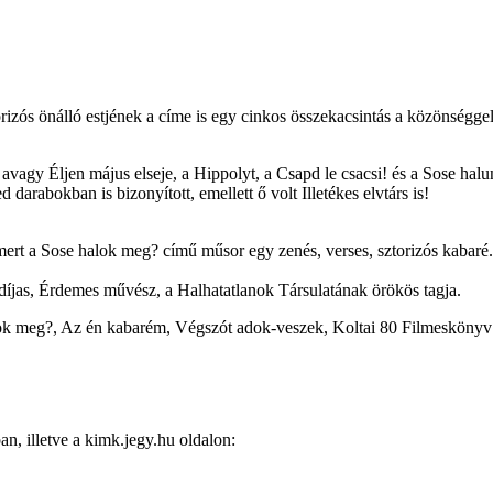
torizós önálló estjének a címe is egy cinkos összekacsintás a közönségg
avagy Éljen május elseje, a Hippolyt, a Csapd le csacsi! és a Sose hal
arabokban is bizonyított, emellett ő volt Illetékes elvtárs is!
 mert a Sose halok meg? című műsor egy zenés, verses, sztorizós kabaré.
i-díjas, Érdemes művész, a Halhatatlanok Társulatának örökös tagja.
k meg?, Az én kabarém, Végszót adok-veszek, Koltai 80 Filmeskönyv – 
, illetve a kimk.jegy.hu oldalon: