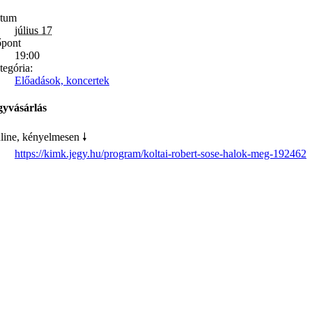
tum
július 17
őpont
19:00
tegória:
Előadások, koncertek
gyvásárlás
line, kényelmesen 🠗
https://kimk.jegy.hu/program/koltai-robert-sose-halok-meg-192462