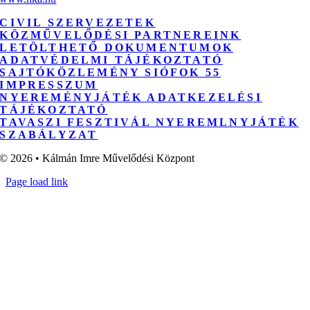
CIVIL SZERVEZETEK
KÖZMŰVELŐDÉSI PARTNEREINK
LETÖLTHETŐ DOKUMENTUMOK
ADATVÉDELMI TÁJÉKOZTATÓ
SAJTÓKÖZLEMÉNY SIÓFOK 55
IMPRESSZUM
NYEREMÉNYJÁTÉK ADATKEZELÉSI
TÁJÉKOZTATÓ
TAVASZI FESZTIVÁL NYEREMLNYJÁTÉK
SZABÁLYZAT
© 2026 • Kálmán Imre Művelődési Központ
Page load link
Go
to
Top