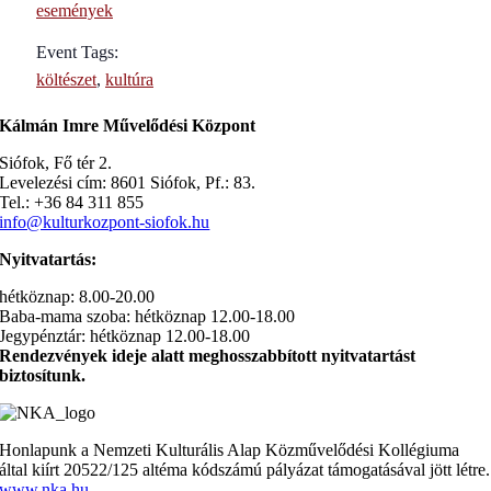
események
Event Tags:
költészet
,
kultúra
Kálmán Imre Művelődési Központ
Siófok, Fő tér 2.
Levelezési cím: 8601 Siófok, Pf.: 83.
Tel.: +36 84 311 855
info@kulturkozpont-siofok.hu
Nyitvatartás:
hétköznap: 8.00-20.00
Baba-mama szoba: hétköznap 12.00-18.00
Jegypénztár: hétköznap 12.00-18.00
Rendezvények ideje alatt meghosszabbított nyitvatartást
biztosítunk.
Honlapunk a Nemzeti Kulturális Alap Közművelődési Kollégiuma
által kiírt 20522/125 altéma kódszámú pályázat támogatásával jött létre.
www.nka.hu