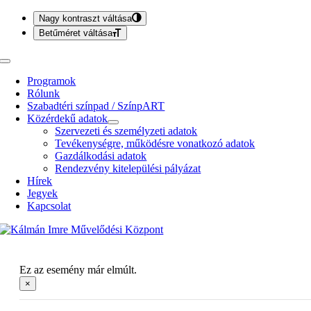
Nagy kontraszt váltása
Betűméret váltása
Kihagyás
Toggle
Navigation
Programok
Rólunk
Szabadtéri színpad / SzínpART
Közérdekű adatok
Szervezeti és személyzeti adatok
Tevékenységre, működésre vonatkozó adatok
Gazdálkodási adatok
Rendezvény kitelepülési pályázat
Hírek
Jegyek
Kapcsolat
Ez az esemény már elmúlt.
×