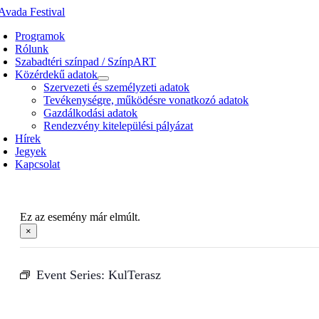
Kihagyás
Programok
Rólunk
Szabadtéri színpad / SzínpART
Közérdekű adatok
Szervezeti és személyzeti adatok
Tevékenységre, működésre vonatkozó adatok
Gazdálkodási adatok
Rendezvény kitelepülési pályázat
Hírek
Jegyek
Kapcsolat
Ez az esemény már elmúlt.
×
Event Series:
KulTerasz