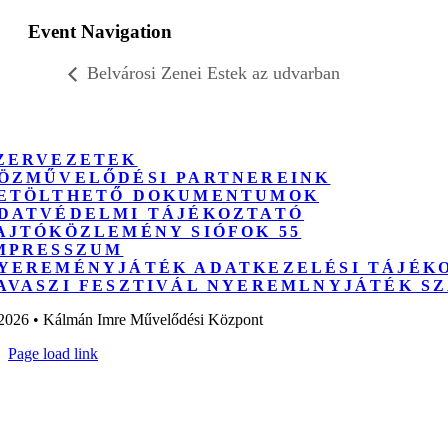
Event Navigation
Belvárosi Zenei Estek az udvarban
ZERVEZETEK
ÖZMŰVELŐDÉSI PARTNEREINK
ETÖLTHETŐ DOKUMENTUMOK
DATVÉDELMI TÁJÉKOZTATÓ
AJTÓKÖZLEMÉNY SIÓFOK 55
MPRESSZUM
YEREMÉNYJÁTÉK ADATKEZELÉSI TÁJÉK
AVASZI FESZTIVÁL NYEREMLNYJÁTÉK S
2026 • Kálmán Imre Művelődési Központ
Page load link
Go
to
Top