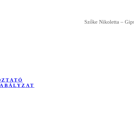
Szőke Nikoletta – Gip
OZTATÓ
ZABÁLYZAT