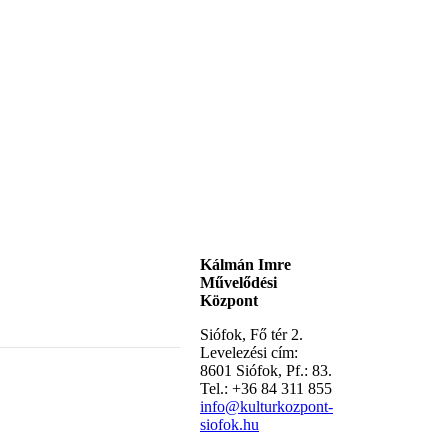
Kálmán Imre
Művelődési
Központ
Siófok, Fő tér 2.
Levelezési cím:
8601 Siófok, Pf.: 83.
Tel.: +36 84 311 855
info@kulturkozpont-
siofok.hu