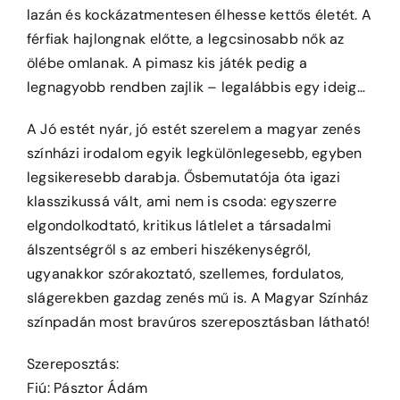
lazán és kockázatmentesen élhesse kettős életét. A
férfiak hajlongnak előtte, a legcsinosabb nők az
ölébe omlanak. A pimasz kis játék pedig a
legnagyobb rendben zajlik – legalábbis egy ideig…
A Jó estét nyár, jó estét szerelem a magyar zenés
színházi irodalom egyik legkülönlegesebb, egyben
legsikeresebb darabja. Ősbemutatója óta igazi
klasszikussá vált, ami nem is csoda: egyszerre
elgondolkodtató, kritikus látlelet a társadalmi
álszentségről s az emberi hiszékenységről,
ugyanakkor szórakoztató, szellemes, fordulatos,
slágerekben gazdag zenés mű is. A Magyar Színház
színpadán most bravúros szereposztásban látható!
Szereposztás:
Fiú: Pásztor Ádám