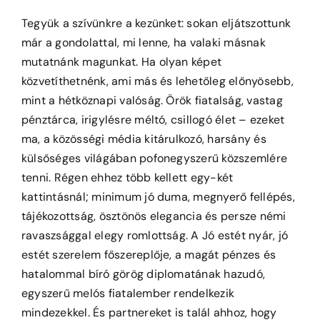
Tegyük a szívünkre a kezünket: sokan eljátszottunk
már a gondolattal, mi lenne, ha valaki másnak
mutatnánk magunkat. Ha olyan képet
közvetíthetnénk, ami más és lehetőleg előnyösebb,
mint a hétköznapi valóság. Örök fiatalság, vastag
pénztárca, irigylésre méltó, csillogó élet – ezeket
ma, a közösségi média kitárulkozó, harsány és
külsőséges világában pofonegyszerű közszemlére
tenni. Régen ehhez több kellett egy-két
kattintásnál; minimum jó duma, megnyerő fellépés,
tájékozottság, ösztönös elegancia és persze némi
ravaszsággal elegy romlottság. A Jó estét nyár, jó
estét szerelem főszereplője, a magát pénzes és
hatalommal bíró görög diplomatának hazudó,
egyszerű melós fiatalember rendelkezik
mindezekkel. És partnereket is talál ahhoz, hogy