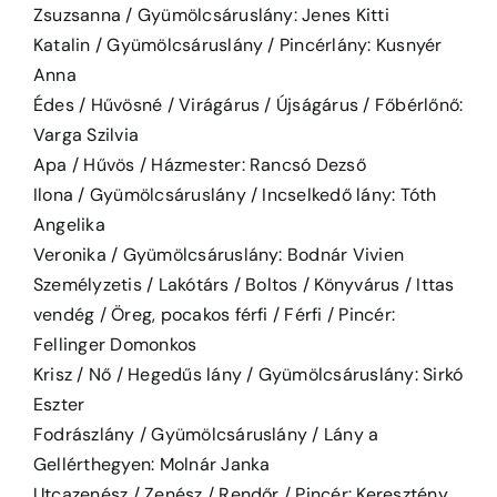
Zsuzsanna / Gyümölcsáruslány: Jenes Kitti
Katalin / Gyümölcsáruslány / Pincérlány: Kusnyér
Anna
Édes / Hűvösné / Virágárus / Újságárus / Főbérlőnő:
Varga Szilvia
Apa / Hűvös / Házmester: Rancsó Dezső
Ilona / Gyümölcsáruslány / Incselkedő lány: Tóth
Angelika
Veronika / Gyümölcsáruslány: Bodnár Vivien
Személyzetis / Lakótárs / Boltos / Könyvárus / Ittas
vendég / Öreg, pocakos férfi / Férfi / Pincér:
Fellinger Domonkos
Krisz / Nő / Hegedűs lány / Gyümölcsáruslány: Sirkó
Eszter
Fodrászlány / Gyümölcsáruslány / Lány a
Gellérthegyen: Molnár Janka
Utcazenész / Zenész / Rendőr / Pincér: Keresztény