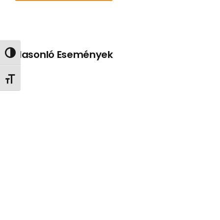
Hasonló Események
Nagy kontraszt váltása
Betűméret váltása