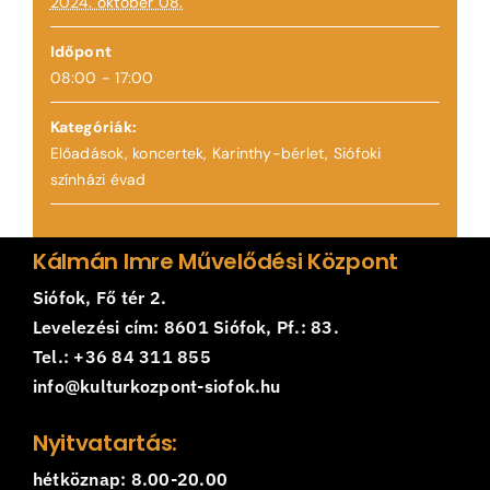
2024. október 08.
Időpont
08:00 - 17:00
Kategóriák:
Előadások, koncertek
,
Karinthy-bérlet
,
Siófoki
színházi évad
Kálmán Imre Művelődési Központ
Siófok, Fő tér 2.
Levelezési cím: 8601 Siófok, Pf.: 83.
Tel.: +36 84 311 855
info@kulturkozpont-siofok.hu
Nyitvatartás:
hétköznap: 8.00-20.00