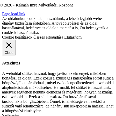
© 2026 • Kálmán Imre Művelődési Központ
Page load link
Az oldalunkon cookie-kat használunk, a lehető legjobb webes
élmény biztosítása érdekében. A továbblépéssel és az oldal
használatával, beleértve az oldalon maradást is, Ön beleegyezik a
cookie-k használatába.
Cookie beállítások
Összes elfogadása
Elutasítom
Close
Áttekintés
A weboldal sütiket használ, hogy javítsa az élményét, miközben
böngészi az oldalt. Ezek közül a szükséges kategóriába sorolt sütik a
böngészőjében tárolódnak, mivel ezek elengedhetetlenek a weboldal
alapfunkcióinak működéséhez. Harmadik fél sütiket is használunk,
amelyek segítenek nekünk elemezni és megérteni, hogyan használja
ezt a weboldalt. Ezek a sütik csak az Ön hozzájárulásával
tárolódnak a böngészőjében. Önnek is lehetősége van ezektől a
sütiktől való leiratkozásra, de néhány süti kikapcsolása hatással lehet
a böngészési élményére.
Szükséges