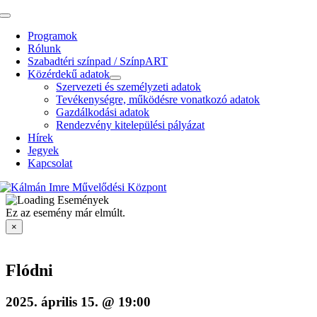
Kihagyás
Toggle
Navigation
Programok
Rólunk
Szabadtéri színpad / SzínpART
Közérdekű adatok
Szervezeti és személyzeti adatok
Tevékenységre, működésre vonatkozó adatok
Gazdálkodási adatok
Rendezvény kitelepülési pályázat
Hírek
Jegyek
Kapcsolat
Ez az esemény már elmúlt.
×
Flódni
2025. április 15. @ 19:00