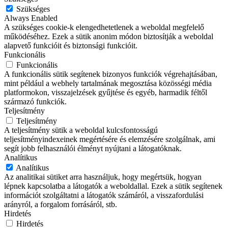
Szükséges
Always Enabled
A szükséges cookie-k elengedhetetlenek a weboldal megfelelő
működéséhez. Ezek a sütik anonim módon biztosítják a weboldal
alapvető funkcióit és biztonsági funkcióit.
Funkcionális
Funkcionális
A funkcionális sütik segítenek bizonyos funkciók végrehajtásában,
mint például a webhely tartalmának megosztása közösségi média
platformokon, visszajelzések gyűjtése és egyéb, harmadik féltől
származó funkciók.
Teljesítmény
Teljesítmény
A teljesítmény sütik a weboldal kulcsfontosságú
teljesítményindexeinek megértésére és elemzésére szolgálnak, ami
segít jobb felhasználói élményt nyújtani a látogatóknak.
Analítikus
Analítikus
Az analitikai sütiket arra használjuk, hogy megértsük, hogyan
lépnek kapcsolatba a látogatók a weboldallal. Ezek a sütik segítenek
információt szolgáltatni a látogatók számáról, a visszafordulási
arányról, a forgalom forrásáról, stb.
Hirdetés
Hirdetés