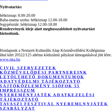
Nyitvatartás:
hétköznap: 8.00-20.00
Baba-mama szoba: hétköznap 12.00-18.00
Jegypénztár: hétköznap 12.00-18.00
Rendezvények ideje alatt meghosszabbított nyitvatartást
biztosítunk.
Honlapunk a Nemzeti Kulturális Alap Közművelődési Kollégiuma
által kiírt 20522/125 altéma kódszámú pályázat támogatásával jött létre.
www.nka.hu
CIVIL SZERVEZETEK
KÖZMŰVELŐDÉSI PARTNEREINK
LETÖLTHETŐ DOKUMENTUMOK
ADATVÉDELMI TÁJÉKOZTATÓ
SAJTÓKÖZLEMÉNY SIÓFOK 55
IMPRESSZUM
NYEREMÉNYJÁTÉK ADATKEZELÉSI
TÁJÉKOZTATÓ
TAVASZI FESZTIVÁL NYEREMLNYJÁTÉK
SZABÁLYZAT