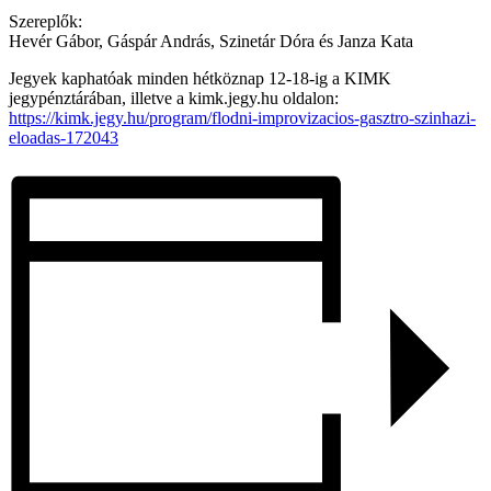
Szereplők:
Hevér Gábor,
Gáspár András
, Szinetár Dóra és Janza Kata
Jegyek kaphatóak minden hétköznap 12-18-ig a KIMK
jegypénztárában, illetve a kimk.jegy.hu oldalon:
https://kimk.jegy.hu/program/flodni-improvizacios-gasztro-szinhazi-
eloadas-172043