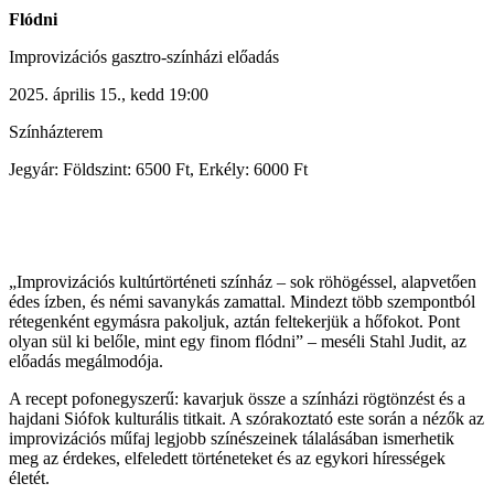
Flódni
Improvizációs gasztro-színházi előadás
2025. április 15., kedd 19:00
Színházterem
Jegyár: Földszint
: 6500 Ft, Erkély: 6000 Ft
„Improvizációs kultúrtörténeti színház – sok röhögéssel, alapvetően
édes ízben, és némi savanykás zamattal. Mindezt több szempontból
rétegenként egymásra pakoljuk, aztán feltekerjük a hőfokot. Pont
olyan sül ki belőle, mint egy finom flódni” – meséli Stahl Judit, az
előadás megálmodója.
A recept pofonegyszerű: kavarjuk össze a színházi rögtönzést és a
hajdani Siófok kulturális titkait. A szórakoztató este során a nézők az
improvizációs műfaj legjobb színészeinek tálalásában ismerhetik
meg az érdekes, elfeledett történeteket és az egykori hírességek
életét.