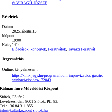
és VIRÁGH JÓZSEF
Részletek
Dátum
2025. április 15.
Időpont
19:00
Kategóriák:
Előadások, koncertek
,
Fesztiválok
,
Tavaszi Fesztivál
Jegyvásárlás
Online, kényelmesen 🠗
https://kimk.jegy.hu/program/flodni-improvizacios-gasztro-
szinhazi-eloadas-172043
Kálmán Imre Művelődési Központ
Siófok, Fő tér 2.
Levelezési cím: 8601 Siófok, Pf.: 83.
Tel.: +36 84 311 855
info@kulturkozpont-siofok.hu