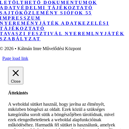
LETÖLTHETŐ DOKUMENTUMOK
ADATVÉDELMI TÁJÉKOZTATÓ
SAJTÓKÖZLEMÉNY SIÓFOK 55
IMPRESSZUM
NYEREMÉNYJÁTÉK ADATKEZELÉSI
TÁJÉKOZTATÓ
TAVASZI FESZTIVÁL NYEREMLNYJÁTÉK
SZABÁLYZAT
© 2026 • Kálmán Imre Művelődési Központ
Page load link
Close
Áttekintés
A weboldal sütiket használ, hogy javítsa az élményét,
miközben böngészi az oldalt. Ezek közül a szükséges
kategóriába sorolt sütik a böngészőjében tárolódnak, mivel
ezek elengedhetetlenek a weboldal alapfunkcióinak
működéséhez. Harmadik fél sütiket is használunk, amelyek