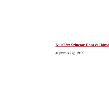
KultTér: Szinetár Dóra és Hámori
augusztus 7 @ 19:00