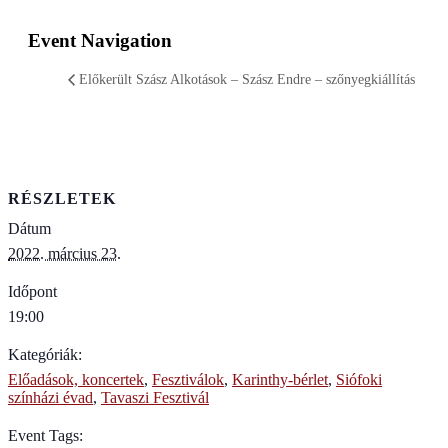
Event Navigation
Előkerült Szász Alkotások – Szász Endre – szőnyegkiállítás
RÉSZLETEK
Dátum
2022. március 23.
Időpont
19:00
Kategóriák:
Előadások, koncertek
,
Fesztiválok
,
Karinthy-bérlet
,
Siófoki
színházi évad
,
Tavaszi Fesztivál
Event Tags: