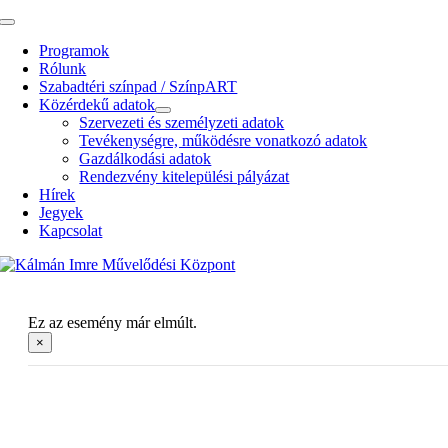
Kihagyás
Toggle
Navigation
Programok
Rólunk
Szabadtéri színpad / SzínpART
Közérdekű adatok
Szervezeti és személyzeti adatok
Tevékenységre, működésre vonatkozó adatok
Gazdálkodási adatok
Rendezvény kitelepülési pályázat
Hírek
Jegyek
Kapcsolat
Ez az esemény már elmúlt.
×