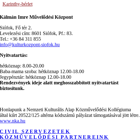
Karinthy-bérlet
Kálmán Imre Művelődési Központ
Siófok, Fő tér 2.
Levelezési cím: 8601 Siófok, Pf.: 83.
Tel.: +36 84 311 855
info@kulturkozpont-siofok.hu
Nyitvatartás:
hétköznap: 8.00-20.00
Baba-mama szoba: hétköznap 12.00-18.00
Jegypénztár: hétköznap 12.00-18.00
Rendezvények ideje alatt meghosszabbított nyitvatartást
biztosítunk.
Honlapunk a Nemzeti Kulturális Alap Közművelődési Kollégiuma
által kiírt 20522/125 altéma kódszámú pályázat támogatásával jött létre.
www.nka.hu
CIVIL SZERVEZETEK
KÖZMŰVELŐDÉSI PARTNEREINK