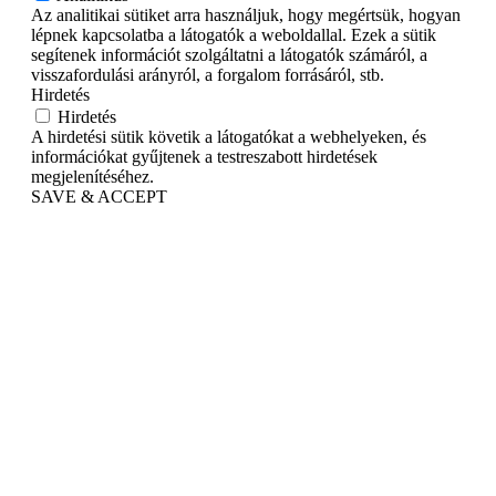
Az analitikai sütiket arra használjuk, hogy megértsük, hogyan
lépnek kapcsolatba a látogatók a weboldallal. Ezek a sütik
segítenek információt szolgáltatni a látogatók számáról, a
visszafordulási arányról, a forgalom forrásáról, stb.
Hirdetés
Hirdetés
A hirdetési sütik követik a látogatókat a webhelyeken, és
információkat gyűjtenek a testreszabott hirdetések
megjelenítéséhez.
SAVE & ACCEPT
Go
to
Top