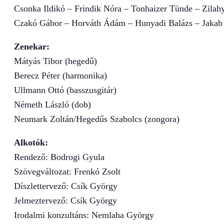
Csonka Ildikó – Frindik Nóra – Tonhaizer Tünde – Zila
Czakó Gábor – Horváth Ádám – Hunyadi Balázs – Jakab
Zenekar:
Mátyás Tibor (hegedű)
Berecz Péter (harmonika)
Ullmann Ottó (basszusgitár)
Németh László (dob)
Neumark Zoltán/Hegedűs Szabolcs (zongora)
Alkotók:
Rendező: Bodrogi Gyula
Szövegváltozat: Frenkó Zsolt
Díszlettervező: Csík György
Jelmeztervező: Csík György
Irodalmi konzultáns: Nemlaha György