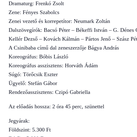
Dramaturg: Frenkó Zsolt
Zene: Fényes Szabolcs
Zenei vezető és korrepetítor: Neumark Zoltán
Dalszövegírók: Bacsó Péter – Békeffi István – G. Dénes
Kellér Dezső – Kovách Kálmán – Pártos Jenő – Szász Pé
A Csinibaba című dal zeneszerzője Bágya András
Koreográfus: Bóbis László
Koreográfus asszisztens: Horváth Ádám
Súgó: Törőcsik Eszter
Ügyelő: Stefán Gábor
Rendezőasszisztens: Czipó Gabriella
Az előadás hossza: 2 óra 45 perc, szünettel
Jegyárak:
Földszint: 5.300 Ft