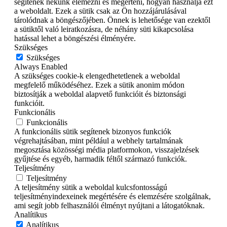
segítenek nekünk elemezni és megérteni, hogyan használja ezt
a weboldalt. Ezek a sütik csak az Ön hozzájárulásával
tárolódnak a böngészőjében. Önnek is lehetősége van ezektől
a sütiktől való leiratkozásra, de néhány süti kikapcsolása
hatással lehet a böngészési élményére.
Szükséges
Szükséges
Always Enabled
A szükséges cookie-k elengedhetetlenek a weboldal
megfelelő működéséhez. Ezek a sütik anonim módon
biztosítják a weboldal alapvető funkcióit és biztonsági
funkcióit.
Funkcionális
Funkcionális
A funkcionális sütik segítenek bizonyos funkciók
végrehajtásában, mint például a webhely tartalmának
megosztása közösségi média platformokon, visszajelzések
gyűjtése és egyéb, harmadik féltől származó funkciók.
Teljesítmény
Teljesítmény
A teljesítmény sütik a weboldal kulcsfontosságú
teljesítményindexeinek megértésére és elemzésére szolgálnak,
ami segít jobb felhasználói élményt nyújtani a látogatóknak.
Analítikus
Analítikus