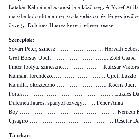
Latabár Kálmánnal azonosítja a közönség. A József Attil
magába bolondítja a meggazdagodásban és fényes jövőben
özvegy, Dulcinea Huarez keveri teljesen össze.
Szereplők:
Sóvári Péter, színész…………………….. Horváth Sebest
Gróf Borsay Ubul………………………….. Zöld Csaba
Pintér Ibolya, színésznő………………… Kulcsár Viktóri
Kálmán, főrendező……………………….. Ujréti László
Kamilla, öltöztetőnő………………………. Kocsis Judit
Portás…………………………………………. Lukács Dán
Dulcinea Juares, spanyol özvegy……. Fehér Anna
Boy…………………………………………….. Németh Krisztián
Újságíró………………………………………. Resetár Dán
Tánckar: