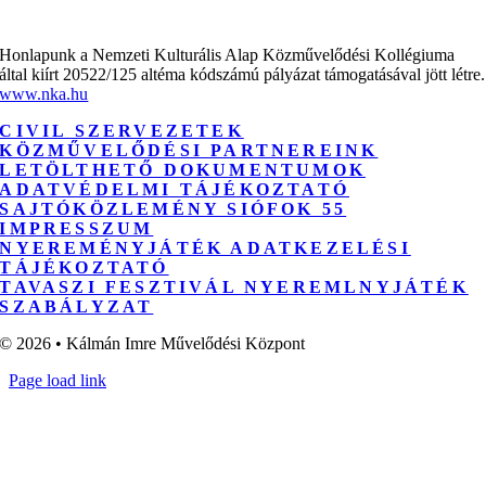
Honlapunk a Nemzeti Kulturális Alap Közművelődési Kollégiuma
által kiírt 20522/125 altéma kódszámú pályázat támogatásával jött létre.
www.nka.hu
CIVIL SZERVEZETEK
KÖZMŰVELŐDÉSI PARTNEREINK
LETÖLTHETŐ DOKUMENTUMOK
ADATVÉDELMI TÁJÉKOZTATÓ
SAJTÓKÖZLEMÉNY SIÓFOK 55
IMPRESSZUM
NYEREMÉNYJÁTÉK ADATKEZELÉSI
TÁJÉKOZTATÓ
TAVASZI FESZTIVÁL NYEREMLNYJÁTÉK
SZABÁLYZAT
© 2026 • Kálmán Imre Művelődési Központ
Page load link
Go
to
Top