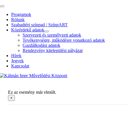
Kihagyás
Toggle
Navigation
Programok
Rólunk
Szabadtéri színpad / SzínpART
Közérdekű adatok
Szervezeti és személyzeti adatok
Tevékenységre, működésre vonatkozó adatok
Gazdálkodási adatok
Rendezvény kitelepülési pályázat
Hírek
Jegyek
Kapcsolat
Ez az esemény már elmúlt.
×