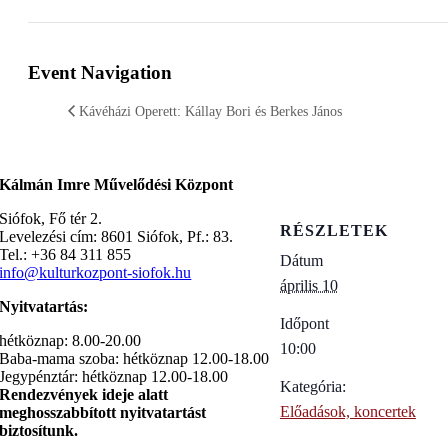
Event Navigation
Kávéházi Operett: Kállay Bori és Berkes János
Kálmán Imre Művelődési Központ
Siófok, Fő tér 2.
RÉSZLETEK
Levelezési cím: 8601 Siófok, Pf.: 83.
Tel.: +36 84 311 855
Dátum
info@kulturkozpont-siofok.hu
április 10
Nyitvatartás:
Időpont
hétköznap: 8.00-20.00
10:00
Baba-mama szoba: hétköznap 12.00-18.00
Jegypénztár: hétköznap 12.00-18.00
Kategória:
Rendezvények ideje alatt
Előadások, koncertek
meghosszabbított nyitvatartást
biztosítunk.