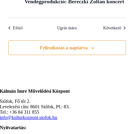
Vendégprodukció: Bereczki Zoltán koncert
Előző
Ugrás mára
Következő
Feliratkozás a naptárra
Kálmán Imre Művelődési Központ
Siófok, Fő tér 2.
Levelezési cím: 8601 Siófok, Pf.: 83.
Tel.: +36 84 311 855
info@kulturkozpont-siofok.hu
Nyitvatartás: