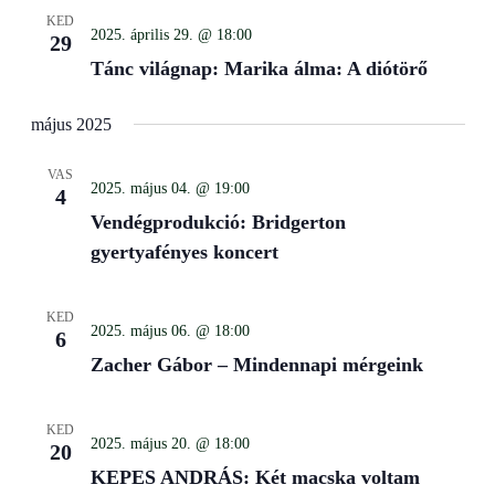
Views
KED
Navigati
2025. április 29. @ 18:00
29
Tánc világnap: Marika álma: A diótörő
május 2025
VAS
2025. május 04. @ 19:00
4
Vendégprodukció: Bridgerton
gyertyafényes koncert
KED
2025. május 06. @ 18:00
6
Zacher Gábor – Mindennapi mérgeink
KED
2025. május 20. @ 18:00
20
KEPES ANDRÁS: Két macska voltam