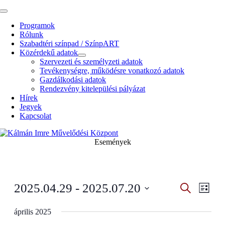
Kihagyás
Toggle
Navigation
Programok
Rólunk
Szabadtéri színpad / SzínpART
Közérdekű adatok
Szervezeti és személyzeti adatok
Tevékenységre, működésre vonatkozó adatok
Gazdálkodási adatok
Rendezvény kitelepülési pályázat
Hírek
Jegyek
Kapcsolat
Események
Esemény
Even
2025.04.29
 - 
2025.07.20
Search
Lista
View
Search
Select
Navig
date.
április 2025
and