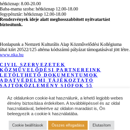
hétköznap: 8.00-20.00
Baba-mama szoba: hétköznap 12.00-18.00
Jegypénztár: hétköznap 12.00-18.00
Rendezvények ideje alatt meghosszabbított nyitvatartást
biztosítunk.
Honlapunk a Nemzeti Kulturális Alap Közművelődési Kollégiuma
által kiírt 20522/125 altéma kódszámú pályázat támogatásával jött létre.
www.nka.hu
CIVIL SZERVEZETEK
KÖZMŰVELŐDÉSI PARTNEREINK
LETÖLTHETŐ DOKUMENTUMOK
ADATVÉDELMI TÁJÉKOZTATÓ
SAJTÓKÖZLEMÉNY SIÓFOK 55
IMPRESSZUM
NYEREMÉNYJÁTÉK ADATKEZELÉSI
Az oldalunkon cookie-kat használunk, a lehető legjobb webes
TÁJÉKOZTATÓ
élmény biztosítása érdekében. A továbblépéssel és az oldal
TAVASZI FESZTIVÁL NYEREMLNYJÁTÉK
használatával, beleértve az oldalon maradást is, Ön
SZABÁLYZAT
beleegyezik a cookie-k használatába.
© 2026 • Kálmán Imre Művelődési Központ
Cookie beállítások
Összes elfogadása
Elutasítom