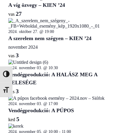
A víg özvegy – KIEN ’24
27
vas
2024. október 27. @ 19:00
A szerelem nem szégyen – KIEN ’24
november 2024
3
vas
2024. november 03. @ 10:30
Vendégprodukció: A HALÁSZ MEG A
Nagy kontraszt váltása
FELESÉGE
3
Betűméret váltása
vas
2024. november 03. @ 17:00
Vendégprodukció: A PÚPOS
5
ked
2024. november 05. @ 10:00
-
11:00