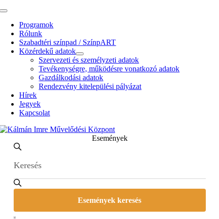
Kihagyás
Toggle
Navigation
Programok
Rólunk
Szabadtéri színpad / SzínpART
Közérdekű adatok
Szervezeti és személyzeti adatok
Tevékenységre, működésre vonatkozó adatok
Gazdálkodási adatok
Rendezvény kitelepülési pályázat
Hírek
Jegyek
Kapcsolat
Események
Események
Enter
Search
Search
Keyword.
and
Search
for
Views
Események
Navigation
by
Események keresés
Keyword.
Event