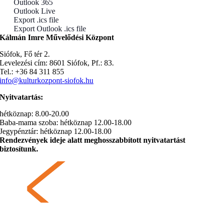
Outlook 365
Outlook Live
Export .ics file
Export Outlook .ics file
Kálmán Imre Művelődési Központ
Siófok, Fő tér 2.
Levelezési cím: 8601 Siófok, Pf.: 83.
Tel.: +36 84 311 855
info@kulturkozpont-siofok.hu
Nyitvatartás:
hétköznap: 8.00-20.00
Baba-mama szoba: hétköznap 12.00-18.00
Jegypénztár: hétköznap 12.00-18.00
Rendezvények ideje alatt meghosszabbított nyitvatartást
biztosítunk.