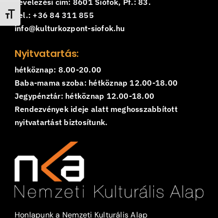
Levelezési cím: 8601 Siófok, Pf.: 83.
Tel.: +36 84 311 855
Betűméret váltása
info@kulturkozpont-siofok.hu
Nyitvatartás:
hétköznap: 8.00-20.00
Baba-mama szoba: hétköznap 12.00-18.00
Jegypénztár: hétköznap 12.00-18.00
Rendezvények ideje alatt meghosszabbított
nyitvatartást biztosítunk.
Honlapunk a Nemzeti Kulturális Alap