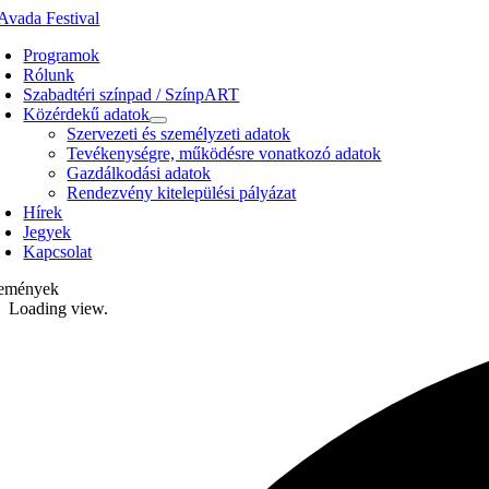
Kihagyás
Programok
Rólunk
Szabadtéri színpad / SzínpART
Közérdekű adatok
Szervezeti és személyzeti adatok
Tevékenységre, működésre vonatkozó adatok
Gazdálkodási adatok
Rendezvény kitelepülési pályázat
Hírek
Jegyek
Kapcsolat
emények
Loading view.