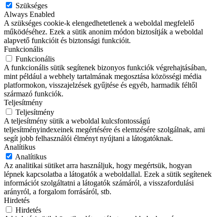
Szükséges
Always Enabled
A szükséges cookie-k elengedhetetlenek a weboldal megfelelő
működéséhez. Ezek a sütik anonim módon biztosítják a weboldal
alapvető funkcióit és biztonsági funkcióit.
Funkcionális
Funkcionális
A funkcionális sütik segítenek bizonyos funkciók végrehajtásában,
mint például a webhely tartalmának megosztása közösségi média
platformokon, visszajelzések gyűjtése és egyéb, harmadik féltől
származó funkciók.
Teljesítmény
Teljesítmény
A teljesítmény sütik a weboldal kulcsfontosságú
teljesítményindexeinek megértésére és elemzésére szolgálnak, ami
segít jobb felhasználói élményt nyújtani a látogatóknak.
Analítikus
Analítikus
Az analitikai sütiket arra használjuk, hogy megértsük, hogyan
lépnek kapcsolatba a látogatók a weboldallal. Ezek a sütik segítenek
információt szolgáltatni a látogatók számáról, a visszafordulási
arányról, a forgalom forrásáról, stb.
Hirdetés
Hirdetés