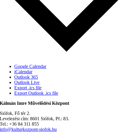
Google Calendar
iCalendar
Outlook 365
Outlook Live
Export .ics file
Export Outlook .ics file
Kálmán Imre Művelődési Központ
Siófok, Fő tér 2.
Levelezési cím: 8601 Siófok, Pf.: 83.
Tel.: +36 84 311 855
info@kulturkozpont-siofok.hu