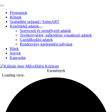
Kihagyás
Toggle
Navigation
Programok
Rólunk
Szabadtéri színpad / SzínpART
Közérdekű adatok
Szervezeti és személyzeti adatok
Tevékenységre, működésre vonatkozó adatok
Gazdálkodási adatok
Rendezvény kitelepülési pályázat
Hírek
Jegyek
Kapcsolat
Események
Loading view.