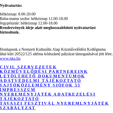
Nyitvatartás:
hétköznap: 8.00-20.00
Baba-mama szoba: hétköznap 12.00-18.00
Jegypénztár: hétköznap 12.00-18.00
Rendezvények ideje alatt meghosszabbított nyitvatartást
biztosítunk.
Honlapunk a Nemzeti Kulturális Alap Közművelődési Kollégiuma
által kiírt 20522/125 altéma kódszámú pályázat támogatásával jött létre.
www.nka.hu
CIVIL SZERVEZETEK
KÖZMŰVELŐDÉSI PARTNEREINK
LETÖLTHETŐ DOKUMENTUMOK
ADATVÉDELMI TÁJÉKOZTATÓ
SAJTÓKÖZLEMÉNY SIÓFOK 55
IMPRESSZUM
NYEREMÉNYJÁTÉK ADATKEZELÉSI
TÁJÉKOZTATÓ
TAVASZI FESZTIVÁL NYEREMLNYJÁTÉK
SZABÁLYZAT