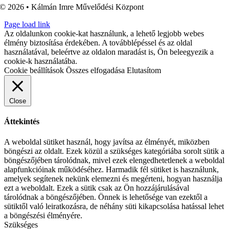
© 2026 • Kálmán Imre Művelődési Központ
Page load link
Az oldalunkon cookie-kat használunk, a lehető legjobb webes
élmény biztosítása érdekében. A továbblépéssel és az oldal
használatával, beleértve az oldalon maradást is, Ön beleegyezik a
cookie-k használatába.
Cookie beállítások
Összes elfogadása
Elutasítom
Close
Áttekintés
A weboldal sütiket használ, hogy javítsa az élményét, miközben
böngészi az oldalt. Ezek közül a szükséges kategóriába sorolt sütik a
böngészőjében tárolódnak, mivel ezek elengedhetetlenek a weboldal
alapfunkcióinak működéséhez. Harmadik fél sütiket is használunk,
amelyek segítenek nekünk elemezni és megérteni, hogyan használja
ezt a weboldalt. Ezek a sütik csak az Ön hozzájárulásával
tárolódnak a böngészőjében. Önnek is lehetősége van ezektől a
sütiktől való leiratkozásra, de néhány süti kikapcsolása hatással lehet
a böngészési élményére.
Szükséges