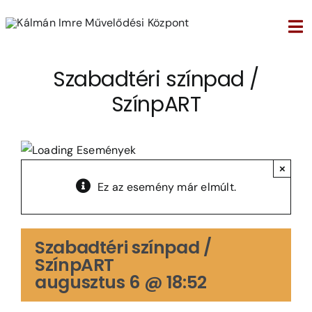
Kihagyás
Tog
Nav
Szabadtéri színpad /
SzínpART
×
Ez az esemény már elmúlt.
Szabadtéri színpad /
SzínpART
augusztus 6 @ 18:52