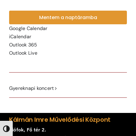
Mentem a naptáramba
Google Calendar
iCalendar
Outlook 365
Outlook Live
Gyereknapi koncert
Kálmán Imre Művelődési Központ
Siófok, Fő tér 2.
Nagy kontraszt váltása