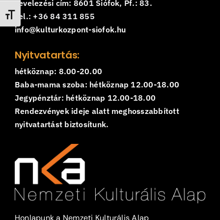
Levelezési cím: 8601 Siófok, Pf.: 83.
Betűméret váltása
Tel.: +36 84 311 855
info@kulturkozpont-siofok.hu
Nyitvatartás:
hétköznap: 8.00-20.00
Baba-mama szoba: hétköznap 12.00-18.00
Jegypénztár: hétköznap 12.00-18.00
Rendezvények ideje alatt meghosszabbított
nyitvatartást biztosítunk.
Honlapunk a Nemzeti Kulturális Alap